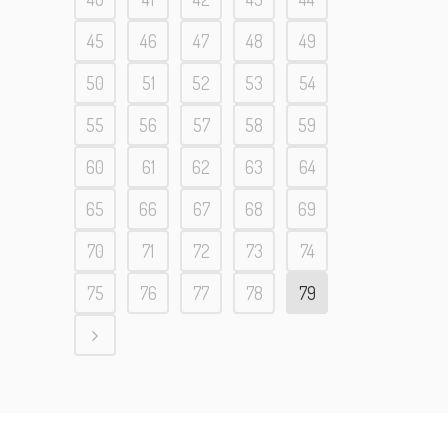
45
46
47
48
49
50
51
52
53
54
55
56
57
58
59
60
61
62
63
64
65
66
67
68
69
70
71
72
73
74
75
76
77
78
79