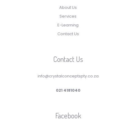
About Us
Services
E-Learning
Contact Us
Contact Us
info@crystalconceptspty.co.za
021 4181040
Facebook