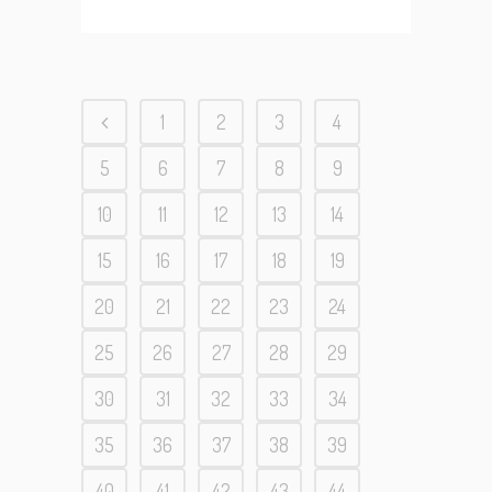
1
2
3
4
5
6
7
8
9
10
11
12
13
14
15
16
17
18
19
20
21
22
23
24
25
26
27
28
29
30
31
32
33
34
35
36
37
38
39
40
41
42
43
44