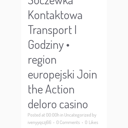
Kontaktowa
Transport I
Godziny •
region
europejski Join
the Action
deloro casino
Posted at 00:00h
in
Uncategorized
by
ivenyyqszj66
0 Comments
0
Likes