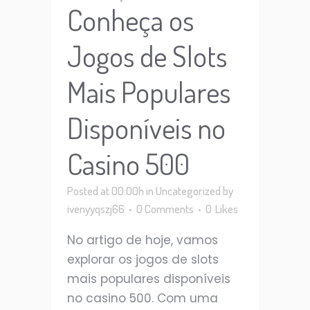
Conheça os
Jogos de Slots
Mais Populares
Disponíveis no
Casino 500
Posted at 00:00h
in
Uncategorized
by
ivenyyqszj66
0 Comments
0
Likes
No artigo de hoje, vamos
explorar os jogos de slots
mais populares disponíveis
no casino 500. Com uma