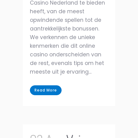
Casino Nederland te bieden
heeft, van de meest
opwindende spellen tot de
aantrekkelijkste bonussen.
We verkennen de unieke
kenmerken die dit online
casino onderscheiden van
de rest, evenals tips om het
meeste uit je ervaring...
Read More