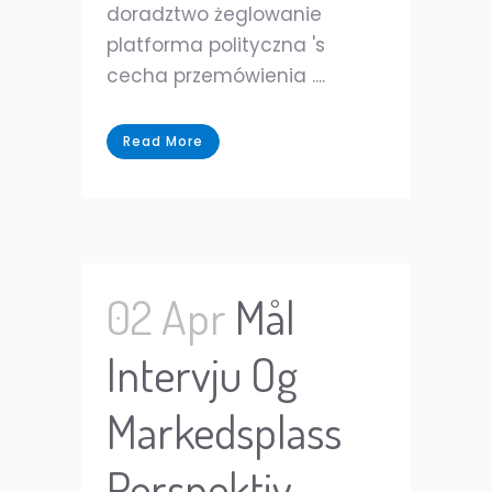
doradztwo żeglowanie
platforma polityczna 's
cecha przemówienia ....
Read More
02 Apr
Mål
Intervju Og
Markedsplass
Perspektiv —