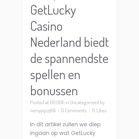
GetLucky
Casino
Nederland biedt
de spannendste
spellen en
bonussen
Posted at 00:00h
in
Uncategorized
by
ivenyyqszj66
0 Comments
0
Likes
In dit artikel zullen we diep
ingaan op wat GetLucky