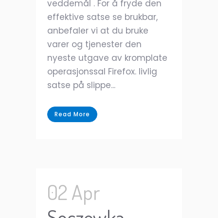
veddemål . For å fryde den
effektive satse se brukbar,
anbefaler vi at du bruke
varer og tjenester den
nyeste utgave av kromplate
operasjonssal Firefox. livlig
satse på slippe...
Read More
02 Apr
Soczewka