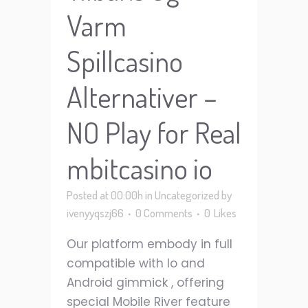
Varm
Spillcasino
Alternativer –
NO Play for Real
mbitcasino io
Posted at 00:00h
in
Uncategorized
by
ivenyyqszj66
0 Comments
0
Likes
Our platform embody in full
compatible with Io and
Android gimmick , offering
special Mobile River feature