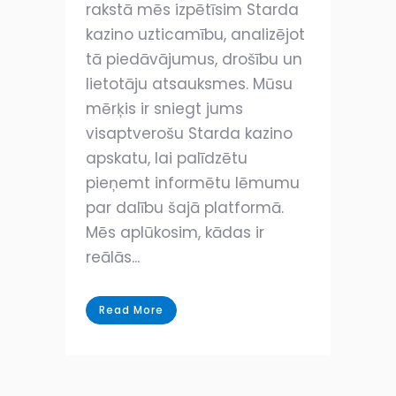
rakstā mēs izpētīsim Starda
kazino uzticamību, analizējot
tā piedāvājumus, drošību un
lietotāju atsauksmes. Mūsu
mērķis ir sniegt jums
visaptverošu Starda kazino
apskatu, lai palīdzētu
pieņemt informētu lēmumu
par dalību šajā platformā.
Mēs aplūkosim, kādas ir
reālās...
Read More