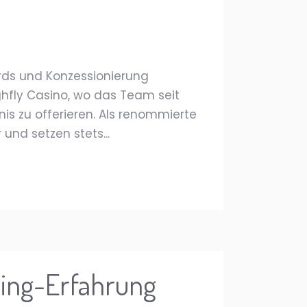
ards und Konzessionierung
fly Casino, wo das Team seit
is zu offerieren. Als renommierte
und setzen stets...
ing-Erfahrung