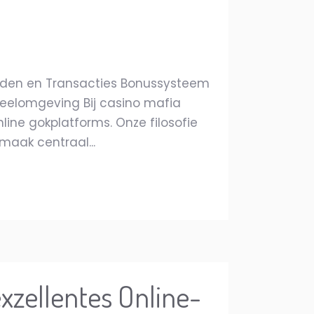
oden en Transacties Bonussysteem
peelomgeving Bij casino mafia
line gokplatforms. Onze filosofie
aak centraal...
exzellentes Online-