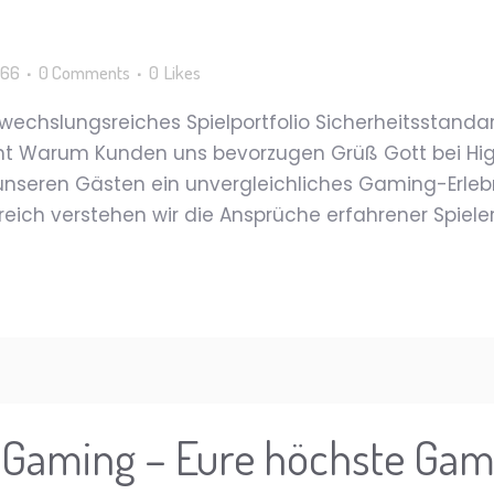
j66
0 Comments
0
Likes
bwechslungsreiches Spielportfolio Sicherheitsstand
t Warum Kunden uns bevorzugen Grüß Gott bei High
unseren Gästen ein unvergleichliches Gaming-Erlebn
ich verstehen wir die Ansprüche erfahrener Spieler 
Gaming – Eure höchste Gam