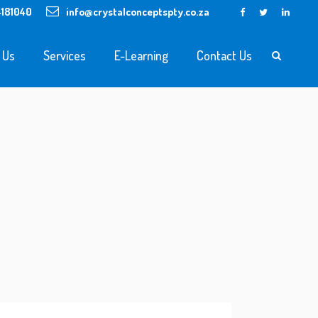
4181040
info@crystalconceptspty.co.za
 Us
Services
E-Learning
Contact Us
D