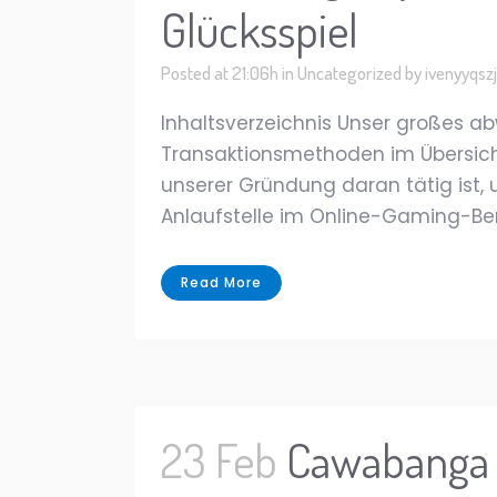
Glücksspiel
Posted at 21:06h
in
Uncategorized
by
ivenyyqsz
Inhaltsverzeichnis Unser großes a
Transaktionsmethoden im Übersich
unserer Gründung daran tätig ist, 
Anlaufstelle im Online-Gaming-Bere
Read More
23 Feb
Cawabanga 