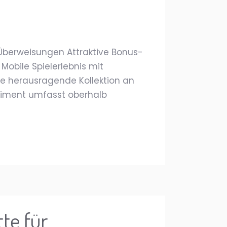
 Überweisungen Attraktive Bonus-
obile Spielerlebnis mit
e herausragende Kollektion an
rtiment umfasst oberhalb
tte für