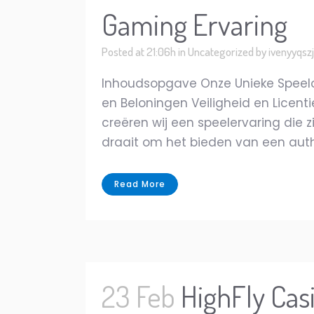
Gaming Ervaring
Posted at 21:06h
in
Uncategorized
by
ivenyyqsz
Inhoudsopgave Onze Unieke Speelo
en Beloningen Veiligheid en Licen
creëren wij een speelervaring die 
draait om het bieden van een auth
Read More
23 Feb
HighFly Casi