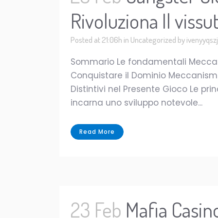
Rivoluziona Il vissu
Posted at 21:06h
in
Uncategorized
by
ivenyyqsz
Sommario Le fondamentali Meccanic
Conquistare il Dominio Meccanismo 
Distintivi nel Presente Gioco Le pri
incarna uno sviluppo notevole...
Read More
23 Feb
Mafia Casi