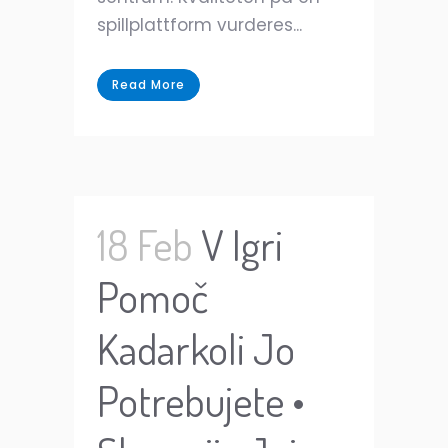
spillplattform vurderes...
Read More
18 Feb
V Igri
Pomoč
Kadarkoli Jo
Potrebujete •