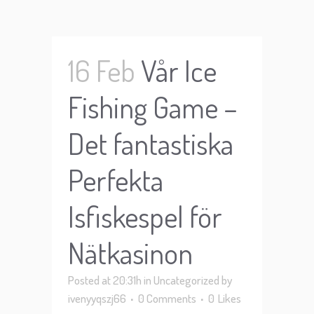
16 Feb
Vår Ice
Fishing Game –
Det fantastiska
Perfekta
Isfiskespel för
Nätkasinon
Posted at 20:31h
in
Uncategorized
by
ivenyyqszj66
0 Comments
0
Likes