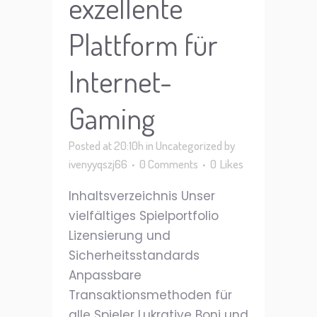
exzellente
Plattform für
Internet-
Gaming
Posted at 20:10h
in
Uncategorized
by
ivenyyqszj66
0 Comments
0
Likes
Inhaltsverzeichnis Unser
vielfältiges Spielportfolio
Lizensierung und
Sicherheitsstandards
Anpassbare
Transaktionsmethoden für
alle Spieler Lukrative Boni und