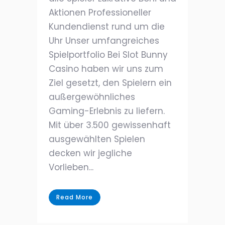
Aktionen Professioneller
Kundendienst rund um die
Uhr Unser umfangreiches
Spielportfolio Bei Slot Bunny
Casino haben wir uns zum
Ziel gesetzt, den Spielern ein
außergewöhnliches
Gaming-Erlebnis zu liefern.
Mit über 3.500 gewissenhaft
ausgewählten Spielen
decken wir jegliche
Vorlieben...
Read More