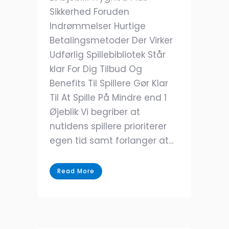
Sikkerhed Foruden
Indrømmelser Hurtige
Betalingsmetoder Der Virker
Udførlig Spillebibliotek Står
klar For Dig Tilbud Og
Benefits Til Spillere Gør Klar
Til At Spille På Mindre end 1
Øjeblik Vi begriber at
nutidens spillere prioriterer
egen tid samt forlanger at...
Read More