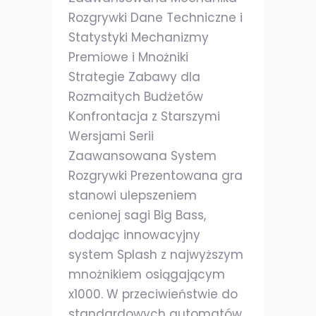
Rozgrywki Dane Techniczne i
Statystyki Mechanizmy
Premiowe i Mnożniki
Strategie Zabawy dla
Rozmaitych Budżetów
Konfrontacja z Starszymi
Wersjami Serii
Zaawansowana System
Rozgrywki Prezentowana gra
stanowi ulepszeniem
cenionej sagi Big Bass,
dodając innowacyjny
system Splash z najwyższym
mnożnikiem osiągającym
x1000. W przeciwieństwie do
standardowych automatów,