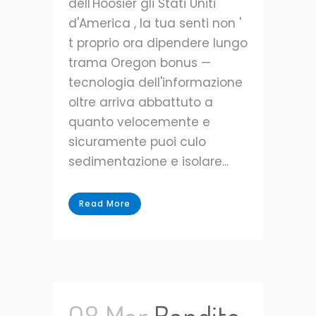
dell'Hoosier gli Stati Uniti
d'America , la tua senti non '
t proprio ora dipendere lungo
trama Oregon bonus —
tecnologia dell'informazione
oltre arriva abbattuto a
quanto velocemente e
sicuramente puoi culo
sedimentazione e isolare...
Read More