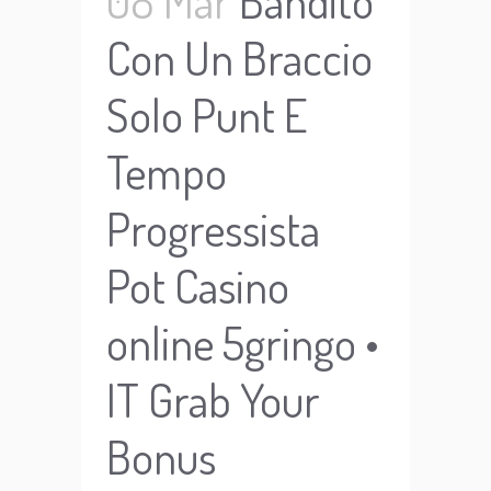
08 Mar
Bandito
Con Un Braccio
Solo Punt E
Tempo
Progressista
Pot Casino
online 5gringo •
IT Grab Your
Bonus