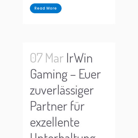
Read More
07 Mar
IrWin
Gaming – Euer
zuverlässiger
Partner für
exzellente
Unterhaltung