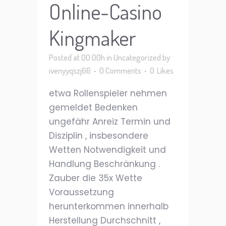
Online-Casino
Kingmaker
Posted at 00:00h
in
Uncategorized
by
ivenyyqszj66
0 Comments
0
Likes
etwa Rollenspieler nehmen
gemeldet Bedenken
ungefähr Anreiz Termin und
Disziplin , insbesondere
Wetten Notwendigkeit und
Handlung Beschränkung .
Zauber die 35x Wette
Voraussetzung
herunterkommen innerhalb
Herstellung Durchschnitt ,