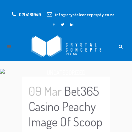
021 4181040
info@crystalconceptspty.co.za
UNCATEGORIZED
09 Mar
Bet365
Casino Peachy
Image Of Scoop