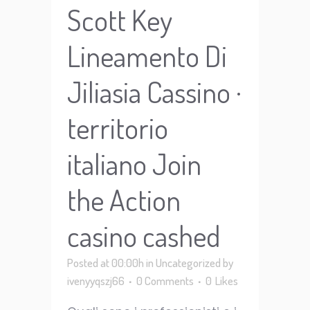
Scott Key
Lineamento Di
Jiliasia Cassino ·
territorio
italiano Join
the Action
casino cashed
Posted at 00:00h
in
Uncategorized
by
ivenyyqszj66
0 Comments
0
Likes