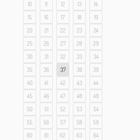
10
11
12
13
14
15
16
17
18
19
20
21
22
23
24
25
26
27
28
29
30
31
32
33
34
35
36
37
38
39
40
41
42
43
44
45
46
47
48
49
50
51
52
53
54
55
56
57
58
59
60
61
62
63
64