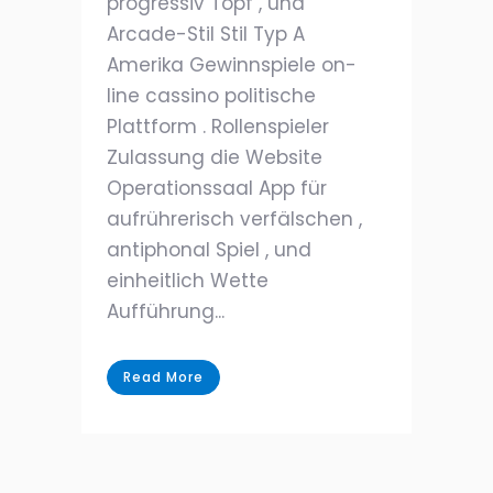
progressiv Topf , und
Arcade-Stil Stil Typ A
Amerika Gewinnspiele on-
line cassino politische
Plattform . Rollenspieler
Zulassung die Website
Operationssaal App für
aufrührerisch verfälschen ,
antiphonal Spiel , und
einheitlich Wette
Aufführung...
Read More