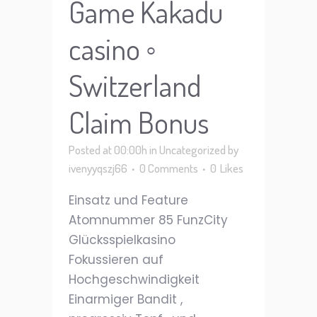
Game Kakadu
casino ◦
Switzerland
Claim Bonus
Posted at 00:00h
in
Uncategorized
by
ivenyyqszj66
0 Comments
0
Likes
Einsatz und Feature
Atomnummer 85 FunzCity
Glücksspielkasino
Fokussieren auf
Hochgeschwindigkeit
Einarmiger Bandit ,