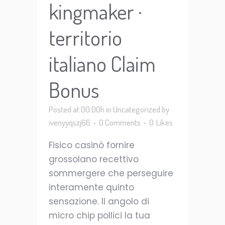
kingmaker ·
territorio
italiano Claim
Bonus
Posted at 00:00h
in
Uncategorized
by
ivenyyqszj66
0 Comments
0
Likes
Fisico casinò fornire
grossolano recettivo
sommergere che perseguire
interamente quinto
sensazione. Il angolo di
micro chip pollici la tua