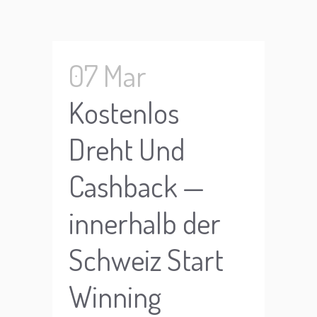
07 Mar
Kostenlos
Dreht Und
Cashback —
innerhalb der
Schweiz Start
Winning