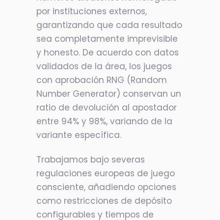
por instituciones externos,
garantizando que cada resultado
sea completamente imprevisible
y honesto. De acuerdo con datos
validados de la área, los juegos
con aprobación RNG (Random
Number Generator) conservan un
ratio de devolución al apostador
entre 94% y 98%, variando de la
variante específica.
Trabajamos bajo severas
regulaciones europeas de juego
consciente, añadiendo opciones
como restricciones de depósito
configurables y tiempos de