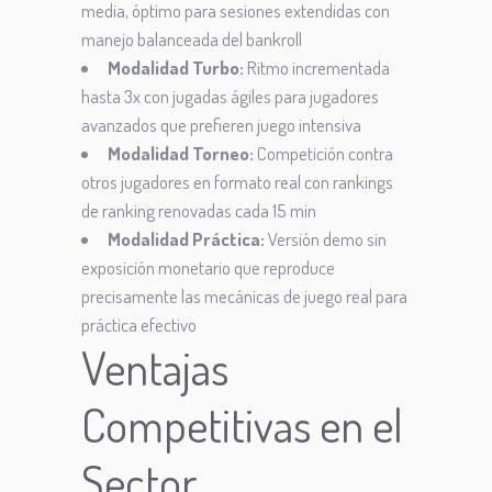
media, óptimo para sesiones extendidas con
manejo balanceada del bankroll
Modalidad Turbo:
Ritmo incrementada
hasta 3x con jugadas ágiles para jugadores
avanzados que prefieren juego intensiva
Modalidad Torneo:
Competición contra
otros jugadores en formato real con rankings
de ranking renovadas cada 15 min
Modalidad Práctica:
Versión demo sin
exposición monetario que reproduce
precisamente las mecánicas de juego real para
práctica efectivo
Ventajas
Competitivas en el
Sector