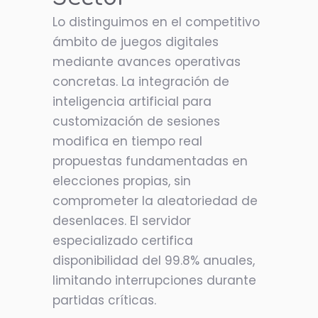
Lo distinguimos en el competitivo
ámbito de juegos digitales
mediante avances operativas
concretas. La integración de
inteligencia artificial para
customización de sesiones
modifica en tiempo real
propuestas fundamentadas en
elecciones propias, sin
comprometer la aleatoriedad de
desenlaces. El servidor
especializado certifica
disponibilidad del 99.8% anuales,
limitando interrupciones durante
partidas críticas.