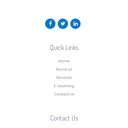
Quick Links
Home
About Us
Services
E-Learning
Contact Us
Contact Us