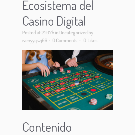
Ecosistema del
Casino Digital
Posted at 21:07h
in
Uncategorized
by
ivenyyqszj66
0 Comments
0
Likes
Contenido