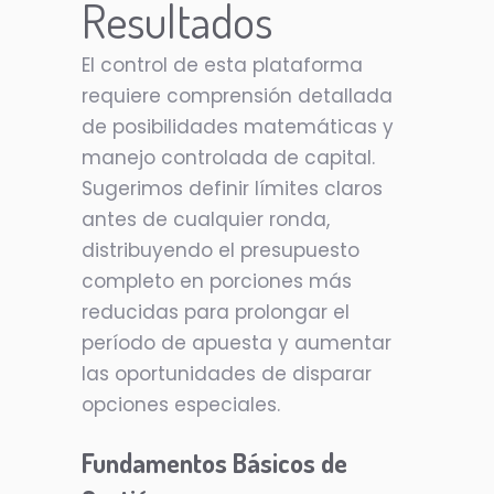
Resultados
El control de esta plataforma
requiere comprensión detallada
de posibilidades matemáticas y
manejo controlada de capital.
Sugerimos definir límites claros
antes de cualquier ronda,
distribuyendo el presupuesto
completo en porciones más
reducidas para prolongar el
período de apuesta y aumentar
las oportunidades de disparar
opciones especiales.
Fundamentos Básicos de