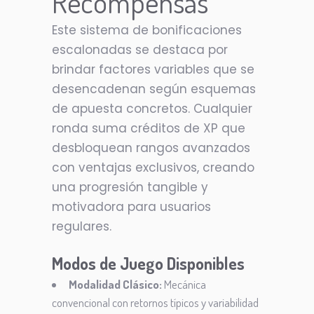
Recompensas
Este sistema de bonificaciones
escalonadas se destaca por
brindar factores variables que se
desencadenan según esquemas
de apuesta concretos. Cualquier
ronda suma créditos de XP que
desbloquean rangos avanzados
con ventajas exclusivos, creando
una progresión tangible y
motivadora para usuarios
regulares.
Modos de Juego Disponibles
Modalidad Clásico:
Mecánica
convencional con retornos típicos y variabilidad