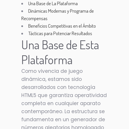
Una Base de La Plataforma
Dinámicas Modernas y Programa de
Recompensas
Beneficios Competitivas en el Ámbito
Tácticas para Potenciar Resultados
Una Base de Esta
Plataforma
Como vivencia de juego
dinámica, estamos sido
desarrollados con tecnología
HTML5 que garantiza operatividad
completa en cualquier aparato
contemporáneo. La estructura se
fundamenta en un generador de
números aleatorios homologado