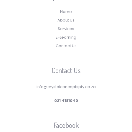
Home
About Us
Services
E-Learning
Contact Us
Contact Us
info@crystalconceptspty.co.za
021 4181040
Facebook