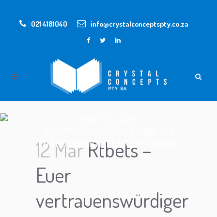
021 4181040
info@crystalconceptspty.co.za
RTBETS – EUER
VERTRAUENSWÜRDIGER ANBIETER
12 Mar
Rtbets –
FÜR HOCHWERTIGES ONLINE-GAMING
Euer
vertrauenswürdiger