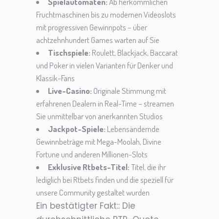
Spielautomaten:
Ab herkömmlichen
Fruchtmaschinen bis zu modernen Videoslots
mit progressiven Gewinnpots – über
achtzehnhundert Games warten auf Sie
Tischspiele:
Roulett, Blackjack, Baccarat
und Poker in vielen Varianten für Denker und
Klassik-Fans
Live-Casino:
Originale Stimmung mit
erfahrenen Dealern in Real-Time – streamen
Sie unmittelbar von anerkannten Studios
Jackpot-Spiele:
Lebensändernde
Gewinnbeträge mit Mega-Moolah, Divine
Fortune und anderen Millionen-Slots
Exklusive Rtbets-Titel:
Titel, die ihr
lediglich bei Rtbets finden und die speziell für
unsere Community gestaltet wurden
Ein bestätigter Fakt:: Die