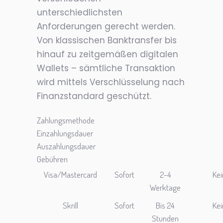
unterschiedlichsten
Anforderungen gerecht werden.
Von klassischen Banktransfer bis
hinauf zu zeitgemäßen digitalen
Wallets – sämtliche Transaktion
wird mittels Verschlüsselung nach
Finanzstandard geschützt.
Zahlungsmethode
Einzahlungsdauer
Auszahlungsdauer
Gebühren
Visa/Mastercard
Sofort
2-4
Kei
Werktage
Skrill
Sofort
Bis 24
Kei
Stunden