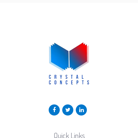
Quick Links