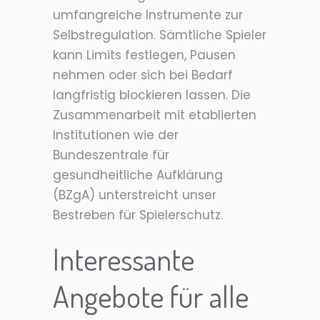
umfangreiche Instrumente zur
Selbstregulation. Sämtliche Spieler
kann Limits festlegen, Pausen
nehmen oder sich bei Bedarf
langfristig blockieren lassen. Die
Zusammenarbeit mit etablierten
Institutionen wie der
Bundeszentrale für
gesundheitliche Aufklärung
(BZgA) unterstreicht unser
Bestreben für Spielerschutz.
Interessante
Angebote für alle