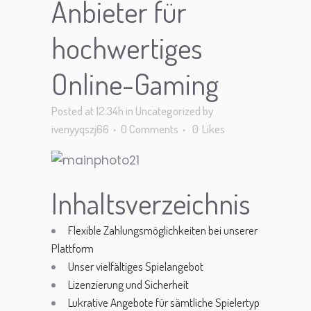
Anbieter für
hochwertiges
Online-Gaming
Posted at 12:34h
in
Uncategorized
by
ivenyyqszj66
0 Comments
0
Likes
Inhaltsverzeichnis
Flexible Zahlungsmöglichkeiten bei unserer
Plattform
Unser vielfältiges Spielangebot
Lizenzierung und Sicherheit
Lukrative Angebote für sämtliche Spielertyp