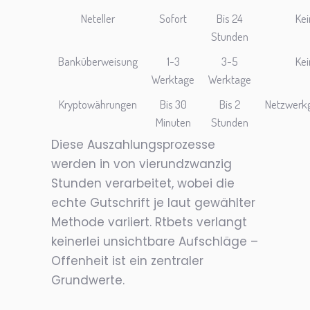
Neteller
Sofort
Bis 24
Kei
Stunden
Banküberweisung
1-3
3-5
Kei
Werktage
Werktage
Kryptowährungen
Bis 30
Bis 2
Netzwerk
Minuten
Stunden
Diese Auszahlungsprozesse
werden in von vierundzwanzig
Stunden verarbeitet, wobei die
echte Gutschrift je laut gewählter
Methode variiert. Rtbets verlangt
keinerlei unsichtbare Aufschläge –
Offenheit ist ein zentraler
Grundwerte.