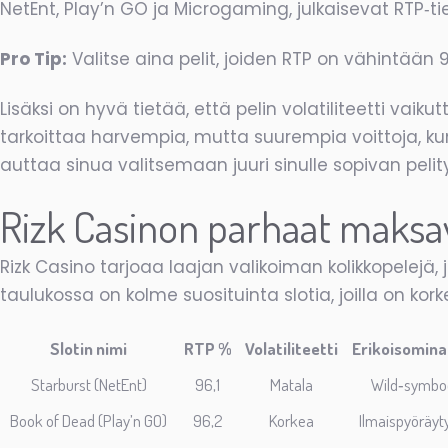
NetEnt, Play’n GO ja Microgaming, julkaisevat RTP‑ti
Pro Tip:
Valitse aina pelit, joiden RTP on vähintään 
Lisäksi on hyvä tietää, että pelin volatiliteetti vaikut
tarkoittaa harvempia, mutta suurempia voittoja, ku
auttaa sinua valitsemaan juuri sinulle sopivan pelity
Rizk Casinon parhaat maksava
Rizk Casino tarjoaa laajan valikoiman kolikkopelejä, 
taulukossa on kolme suosituinta slotia, joilla on ko
Slotin nimi
RTP %
Volatiliteetti
Erikoisomina
Starburst (NetEnt)
96,1
Matala
Wild‑symboo
Book of Dead (Play’n GO)
96,2
Korkea
Ilmaispyöräyt