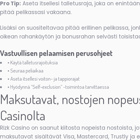
Pro Tip:
Aseta itsellesi talletusraja, joka on enintä
pitää pelikassasi vakaana.
Lisäksi on suositeltavaa pitää erillinen pelikassa, jo
oikean rahankäytön ja bonusrahan selvästi toisista
Vastuullisen pelaamisen perusohjeet
• Käytä talletusrajoituksia
• Seuraa peliaikaa
• Aseta itsellesi voiton- ja tappiorajat
• Hyödynnä “Self‑exclusion” -toimintoa tarvittaessa
Maksutavat, nostojen nopeus 
Casinolta
Rizk Casino on saanut kiitosta nopeista nostoista, jo
maksutavat sisältävät Visa, Mastercard, Trustly ja eW