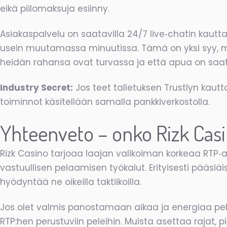
eikä piilomaksuja esiinny.
Asiakaspalvelu on saatavilla 24/7 live‑chatin kautta
usein muutamassa minuutissa. Tämä on yksi syy, mi
heidän rahansa ovat turvassa ja että apua on saata
Industry Secret:
Jos teet talletuksen Trustlyn kau
toiminnot käsitellään samalla pankkiverkostolla.
Yhteenveto – onko Rizk Casin
Rizk Casino tarjoaa laajan valikoiman korkeaa RTP‑a
vastuullisen pelaamisen työkalut. Erityisesti pääsiä
hyödyntää ne oikeilla taktiikoilla.
Jos olet valmis panostamaan aikaa ja energiaa pel
RTP:hen perustuviin peleihin. Muista asettaa rajat, p