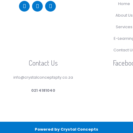
Home
About Us
Services
E-Learnin
Contact U
Contact Us
Facebo
info@crystalconceptspty.co.za
021 4181040
Powered by
Crystal Concepts