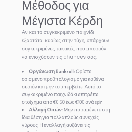
Μέθοδος για
Μέγιστα Κέρδη
Αν και το συγκεκριμένο παιχνίδι
εξαρτάται κυρίως στην τύχη, υπάρχουν
συγκεκριμένες τακτικές που μπορούν
να ενισχύσουν τις chances σας:
Οργάνωση Bankroll:
Ορίστε
ορισμένο προϋπολογισμό για καθένα
σεσιόν και μην το υπερβείτε. Αυτό το
συγκεκριμένο παιχνιδάκι επιτρέπει
στοίχημα από €0.50 έως €100 ανά spin.
Αλλαγή Οπών:
Μην παραμένετε στη
ίδια θέση για πολλαπλούς συνεχείς
γύρους. Η εναλλαγή αυξάνει τις