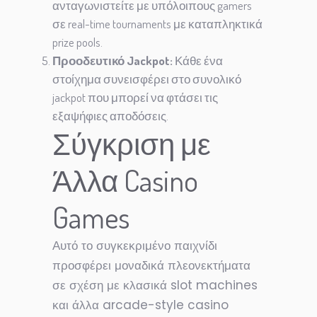
ανταγωνιστείτε με υπόλοιπους gamers
σε real-time tournaments με καταπληκτικά
prize pools.
Προοδευτικό Jackpot:
Κάθε ένα
στοίχημα συνεισφέρει στο συνολικό
jackpot που μπορεί να φτάσει τις
εξαψήφιες αποδόσεις.
Σύγκριση με
Άλλα Casino
Games
Αυτό το συγκεκριμένο παιχνίδι
προσφέρει μοναδικά πλεονεκτήματα
σε σχέση με κλασικά slot machines
και άλλα arcade-style casino