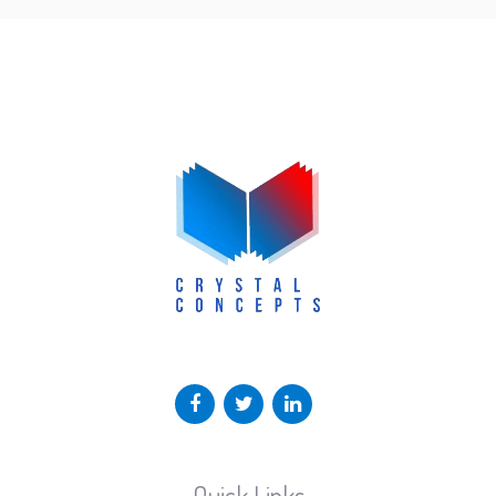
Quick Links