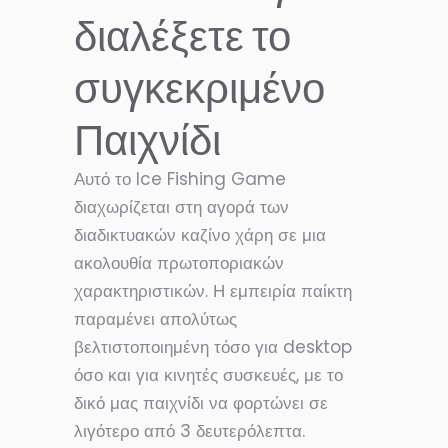
διαλέξετε το
συγκεκριμένο
Παιχνίδι
Αυτό το Ice Fishing Game
διαχωρίζεται στη αγορά των
διαδικτυακών καζίνο χάρη σε μια
ακολουθία πρωτοποριακών
χαρακτηριστικών. Η εμπειρία παίκτη
παραμένει απολύτως
βελτιστοποιημένη τόσο για desktop
όσο και για κινητές συσκευές, με το
δικό μας παιχνίδι να φορτώνει σε
λιγότερο από 3 δευτερόλεπτα.