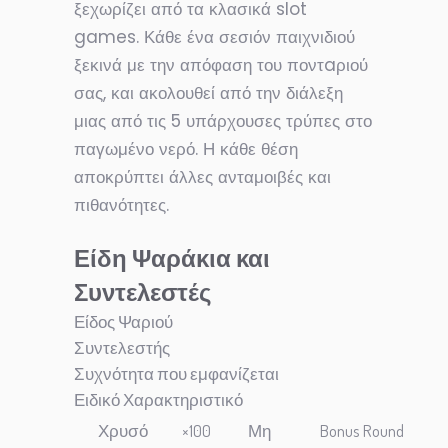
ξεχωρίζει από τα κλασικά slot
games. Κάθε ένα σεσιόν παιχνιδιού
ξεκινά με την απόφαση του ποντaριού
σας, και ακολουθεί από την διάλεξη
μιας από τις 5 υπάρχουσες τρύπες στο
παγωμένο νερό. Η κάθε θέση
αποκρύπτει άλλες ανταμοιβές και
πιθανότητες.
Είδη Ψαράκια και
Συντελεστές
Είδος Ψαριού
Συντελεστής
Συχνότητα που εμφανίζεται
Ειδικό Χαρακτηριστικό
Χρυσό
×100
Μη
Bonus Round