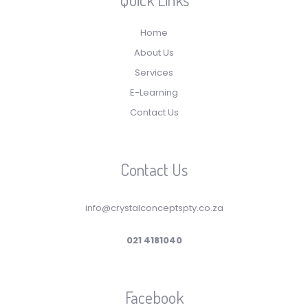
Home
About Us
Services
E-Learning
Contact Us
Contact Us
info@crystalconceptspty.co.za
021 4181040
Facebook