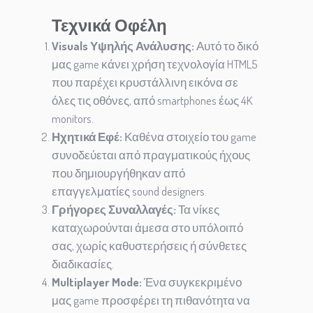
Τεχνικά Οφέλη
Visuals Υψηλής Ανάλυσης:
Αυτό το δικό
μας game κάνει χρήση τεχνολογία HTML5
που παρέχει κρυστάλλινη εικόνα σε
όλες τις οθόνες, από smartphones έως 4K
monitors.
Ηχητικά Εφέ:
Καθένα στοιχείο του game
συνοδεύεται από πραγματικούς ήχους
που δημιουργήθηκαν από
επαγγελματίες sound designers.
Γρήγορες Συναλλαγές:
Τα νίκες
καταχωρούνται άμεσα στο υπόλοιπό
σας, χωρίς καθυστερήσεις ή σύνθετες
διαδικασίες.
Multiplayer Mode:
Ένα συγκεκριμένο
μας game προσφέρει τη πιθανότητα να