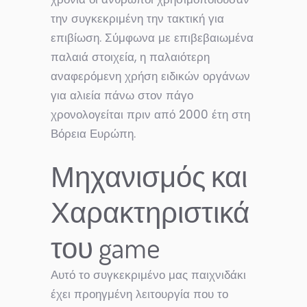
την συγκεκριμένη την τακτική για
επιβίωση. Σύμφωνα με επιβεβαιωμένα
παλαιά στοιχεία, η παλαιότερη
αναφερόμενη χρήση ειδικών οργάνων
για αλιεία πάνω στον πάγο
χρονολογείται πριν από 2000 έτη στη
Βόρεια Ευρώπη.
Μηχανισμός και
Χαρακτηριστικά
του game
Αυτό το συγκεκριμένο μας παιχνιδάκι
έχει προηγμένη λειτουργία που το