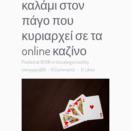
καλάμι στον
πάγο που
κυριαρχεί σε τα
online καζίνο
Posted at 18:01h
in
Uncategorized
by
ivenyyqszj66
0 Comments
0
Likes