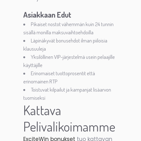
Asiakkaan Edut
Pikaiset nostot vähemmän kuin 24 tunnin
sisällä monilla maksuvaihtoehdoilla
Läpinäkyvät bonusehdot ilman piiloisia
klausuuleja
Yksilöllinen VIP-järjestelmä usein pelaajille
käyttäjille
Erinomaiset tuottoprosentit että
erinomainen RTP
Toistuvat kilpailut ja kampanjat lisäarvon
tuomiseksi
Kattava
Pelivalikoimamme
ExciteWin bonukset
tuo kattavan