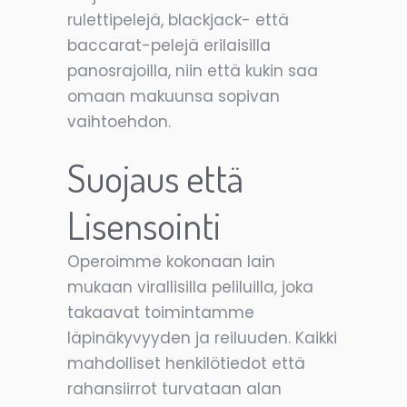
rulettipelejä, blackjack- että
baccarat-pelejä erilaisilla
panosrajoilla, niin että kukin saa
omaan makuunsa sopivan
vaihtoehdon.
Suojaus että
Lisensointi
Operoimme kokonaan lain
mukaan virallisilla peliluilla, joka
takaavat toimintamme
läpinäkyvyyden ja reiluuden. Kaikki
mahdolliset henkilötiedot että
rahansiirrot turvataan alan