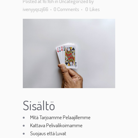
Posted at 16:16h
in
Uncategorized
by
ivenyyqszj66
0 Comments
0
Likes
Sisältö
Mitä Tarjoamme Pelaajillemme
Kattava Pelivalikoimamme
Suojaus että Luvat