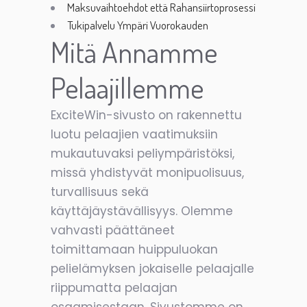
Maksuvaihtoehdot että Rahansiirtoprosessi
Tukipalvelu Ympäri Vuorokauden
Mitä Annamme
Pelaajillemme
ExciteWin-sivusto on rakennettu
luotu pelaajien vaatimuksiin
mukautuvaksi peliympäristöksi,
missä yhdistyvät monipuolisuus,
turvallisuus sekä
käyttäjäystävällisyys. Olemme
vahvasti päättäneet
toimittamaan huippuluokan
pelielämyksen jokaiselle pelaajalle
riippumatta pelaajan