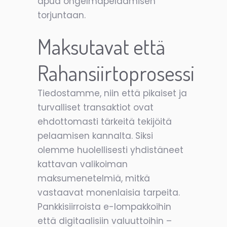
apua ongelmapelaamisen
torjuntaan.
Maksutavat että
Rahansiirtoprosessi
Tiedostamme, niin että pikaiset ja
turvalliset transaktiot ovat
ehdottomasti tärkeitä tekijöitä
pelaamisen kannalta. Siksi
olemme huolellisesti yhdistäneet
kattavan valikoiman
maksumenetelmiä, mitkä
vastaavat monenlaisia tarpeita.
Pankkisiirroista e-lompakkoihin
että digitaalisiin valuuttoihin –