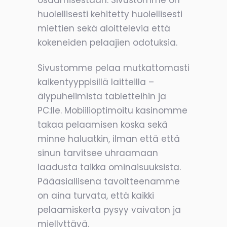
osaamisestaan. Sivustomme on
huolellisesti kehitetty huolellisesti
miettien sekä aloittelevia että
kokeneiden pelaajien odotuksia.
Sivustomme pelaa mutkattomasti
kaikentyyppisillä laitteilla –
älypuhelimista tabletteihin ja
PC:lle. Mobiilioptimoitu kasinomme
takaa pelaamisen koska sekä
minne haluatkin, ilman että että
sinun tarvitsee uhraamaan
laadusta taikka ominaisuuksista.
Pääasiallisena tavoitteenamme
on aina turvata, että kaikki
pelaamiskerta pysyy vaivaton ja
miellyttävä.