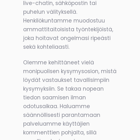
live-chatin, sähköpostin tai
puhelun välityksellä.
Henkilökuntamme muodostuu
ammattitaitoisista työntekijöistä,
joka hoitavat ongelmasi ripeästi
sekä kohteliaasti.
Olemme kehittäneet vielä
monipuolisen kysymysosion, mistä
löydät vastaukset tavallisimpiin
kysymyksiin. Se takaa nopean
tiedon saamisen ilman
odotusaikaa. Haluamme
säännöllisesti parantamaan
palveluamme käyttäjien
kommenttien pohjalta, sillä