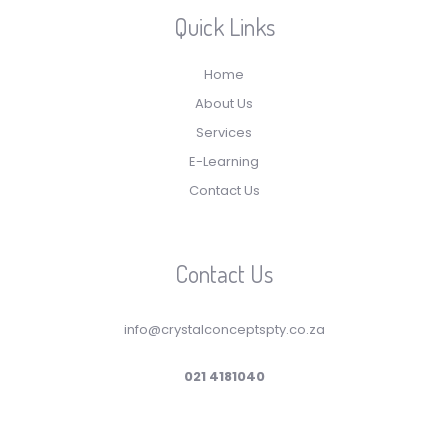
Quick Links
Home
About Us
Services
E-Learning
Contact Us
Contact Us
info@crystalconceptspty.co.za
021 4181040